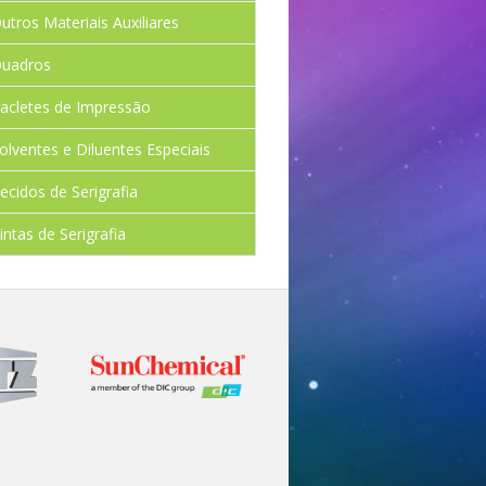
utros Materiais Auxiliares
uadros
acletes de Impressão
olventes e Diluentes Especiais
ecidos de Serigrafia
intas de Serigrafia