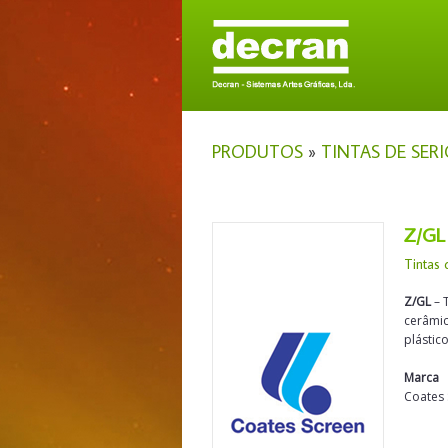
PRODUTOS
»
TINTAS DE SERI
Z/GL
Tintas 
Z/GL
– 
cerâmic
plástic
Marca
Coates 