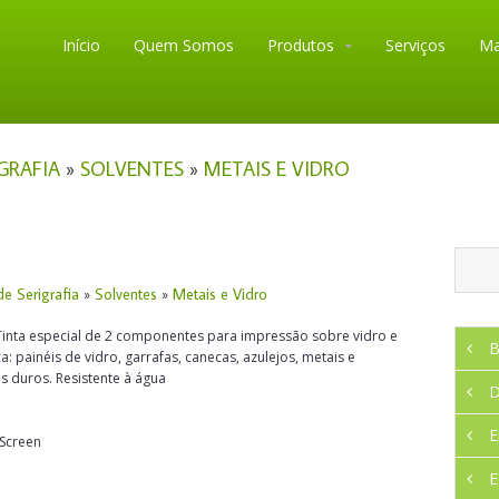
Início
Quem Somos
Produtos
Serviços
Ma
GRAFIA
»
SOLVENTES
»
METAIS E VIDRO
de Serigrafia
»
Solventes
»
Metais e Vidro
Tinta especial de 2 componentes para impressão sobre vidro e
B
a: painéis de vidro, garrafas, canecas, azulejos, metais e
os duros. Resistente à água
D
E
Screen
E