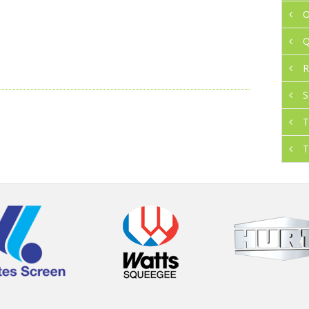
O
Q
R
S
T
T